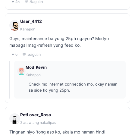
♥ 45
💬 Sagutin
User_4412
Kahapon
Guys, maintenance ba yung 25ph ngayon? Medyo
mabagal mag-refresh yung feed ko.
♥ 6
💬 Sagutin
Mod_Kevin
Kahapon
Check mo internet connection mo, okay naman
sa side ko yung 25ph.
PetLover_Rosa
2 araw ang nakalipas
Tingnan niyo 'tong aso ko, akala mo naman hindi