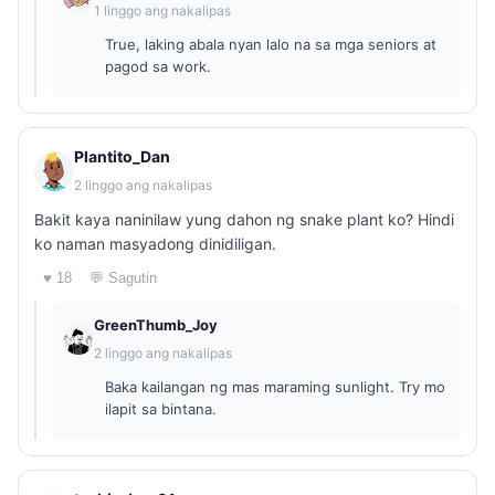
1 linggo ang nakalipas
True, laking abala nyan lalo na sa mga seniors at
pagod sa work.
Plantito_Dan
2 linggo ang nakalipas
Bakit kaya naninilaw yung dahon ng snake plant ko? Hindi
ko naman masyadong dinidiligan.
♥ 18
💬 Sagutin
GreenThumb_Joy
2 linggo ang nakalipas
Baka kailangan ng mas maraming sunlight. Try mo
ilapit sa bintana.