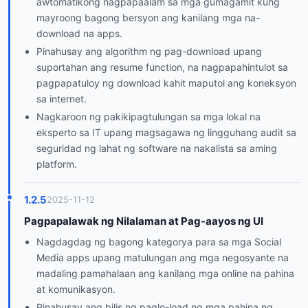
awtomatikong nagpapaalam sa mga gumagamit kung
mayroong bagong bersyon ang kanilang mga na-
download na apps.
Pinahusay ang algorithm ng pag-download upang
suportahan ang resume function, na nagpapahintulot sa
pagpapatuloy ng download kahit maputol ang koneksyon
sa internet.
Nagkaroon ng pakikipagtulungan sa mga lokal na
eksperto sa IT upang magsagawa ng lingguhang audit sa
seguridad ng lahat ng software na nakalista sa aming
platform.
1.2.5
2025-11-12
Pagpapalawak ng Nilalaman at Pag-aayos ng UI
Nagdagdag ng bagong kategorya para sa mga Social
Media apps upang matulungan ang mga negosyante na
madaling pamahalaan ang kanilang mga online na pahina
at komunikasyon.
Pinahusay ang bilis ng paglo-load ng mga pahina ng