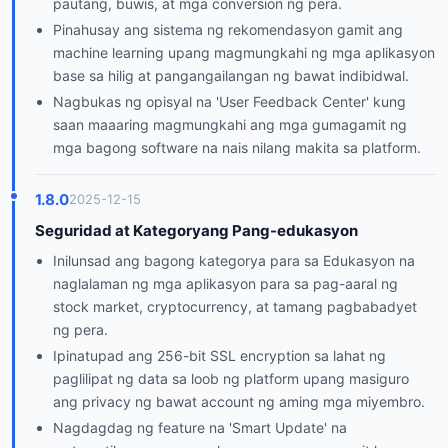
pautang, buwis, at mga conversion ng pera.
Pinahusay ang sistema ng rekomendasyon gamit ang
machine learning upang magmungkahi ng mga aplikasyon
base sa hilig at pangangailangan ng bawat indibidwal.
Nagbukas ng opisyal na 'User Feedback Center' kung
saan maaaring magmungkahi ang mga gumagamit ng
mga bagong software na nais nilang makita sa platform.
1.8.0
2025-12-15
Seguridad at Kategoryang Pang-edukasyon
Inilunsad ang bagong kategorya para sa Edukasyon na
naglalaman ng mga aplikasyon para sa pag-aaral ng
stock market, cryptocurrency, at tamang pagbabadyet
ng pera.
Ipinatupad ang 256-bit SSL encryption sa lahat ng
paglilipat ng data sa loob ng platform upang masiguro
ang privacy ng bawat account ng aming mga miyembro.
Nagdagdag ng feature na 'Smart Update' na