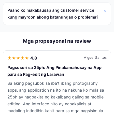
Paano ko makakausap ang customer service
kung mayroon akong katanungan o problema?
Mga propesyonal na review
★
★
★
★
★
4.8
Miguel Santos
Pagsusuri sa 25ph: Ang Pinakamahusay na App
para sa Pag-edit ng Larawan
Sa aking pagsubok sa iba't ibang photography
apps, ang application na ito na nakuha ko mula sa
25ph ay nagpakita ng kakaibang galing sa mobile
editing. Ang interface nito ay napakalinis at
madaling intindihin kahit para sa mga nagsisimula