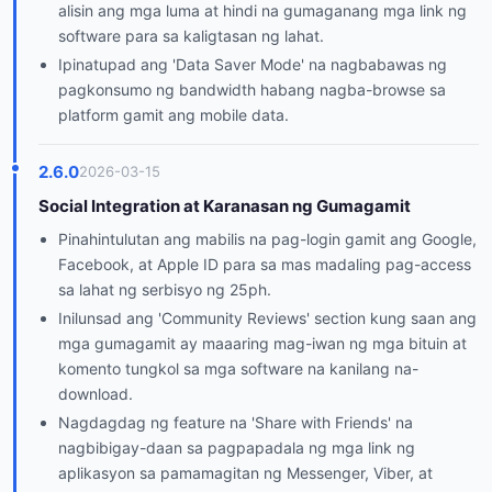
alisin ang mga luma at hindi na gumaganang mga link ng
software para sa kaligtasan ng lahat.
Ipinatupad ang 'Data Saver Mode' na nagbabawas ng
pagkonsumo ng bandwidth habang nagba-browse sa
platform gamit ang mobile data.
2.6.0
2026-03-15
Social Integration at Karanasan ng Gumagamit
Pinahintulutan ang mabilis na pag-login gamit ang Google,
Facebook, at Apple ID para sa mas madaling pag-access
sa lahat ng serbisyo ng 25ph.
Inilunsad ang 'Community Reviews' section kung saan ang
mga gumagamit ay maaaring mag-iwan ng mga bituin at
komento tungkol sa mga software na kanilang na-
download.
Nagdagdag ng feature na 'Share with Friends' na
nagbibigay-daan sa pagpapadala ng mga link ng
aplikasyon sa pamamagitan ng Messenger, Viber, at