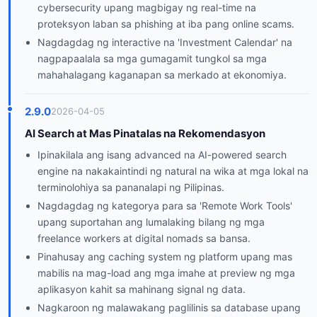
cybersecurity upang magbigay ng real-time na
proteksyon laban sa phishing at iba pang online scams.
Nagdagdag ng interactive na 'Investment Calendar' na
nagpapaalala sa mga gumagamit tungkol sa mga
mahahalagang kaganapan sa merkado at ekonomiya.
2.9.0
2026-04-05
AI Search at Mas Pinatalas na Rekomendasyon
Ipinakilala ang isang advanced na AI-powered search
engine na nakakaintindi ng natural na wika at mga lokal na
terminolohiya sa pananalapi ng Pilipinas.
Nagdagdag ng kategorya para sa 'Remote Work Tools'
upang suportahan ang lumalaking bilang ng mga
freelance workers at digital nomads sa bansa.
Pinahusay ang caching system ng platform upang mas
mabilis na mag-load ang mga imahe at preview ng mga
aplikasyon kahit sa mahinang signal ng data.
Nagkaroon ng malawakang paglilinis sa database upang