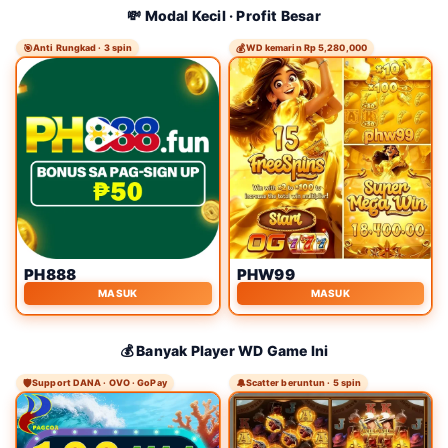
💸 Modal Kecil · Profit Besar
🎯
Anti Rungkad · 3 spin
💰
WD kemarin Rp 5,280,000
PH888
PHW99
MASUK
MASUK
💰 Banyak Player WD Game Ini
🛡️
Support DANA · OVO · GoPay
🔔
Scatter beruntun · 5 spin