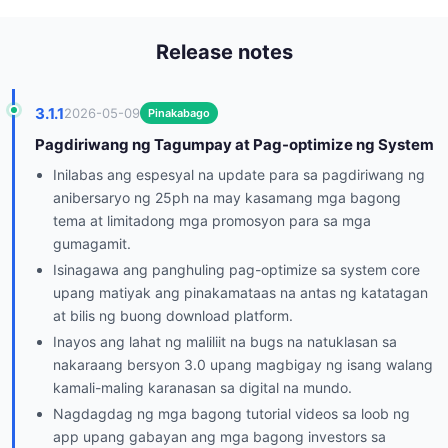
Release notes
3.1.1
2026-05-09
Pinakabago
Pagdiriwang ng Tagumpay at Pag-optimize ng System
Inilabas ang espesyal na update para sa pagdiriwang ng
anibersaryo ng 25ph na may kasamang mga bagong
tema at limitadong mga promosyon para sa mga
gumagamit.
Isinagawa ang panghuling pag-optimize sa system core
upang matiyak ang pinakamataas na antas ng katatagan
at bilis ng buong download platform.
Inayos ang lahat ng maliliit na bugs na natuklasan sa
nakaraang bersyon 3.0 upang magbigay ng isang walang
kamali-maling karanasan sa digital na mundo.
Nagdagdag ng mga bagong tutorial videos sa loob ng
app upang gabayan ang mga bagong investors sa