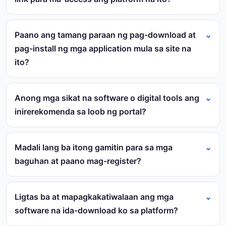
Paano ang tamang paraan ng pag-download at
pag-install ng mga application mula sa site na
ito?
Anong mga sikat na software o digital tools ang
inirerekomenda sa loob ng portal?
Madali lang ba itong gamitin para sa mga
baguhan at paano mag-register?
Ligtas ba at mapagkakatiwalaan ang mga
software na ida-download ko sa platform?