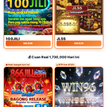
100JILI
JL55
MASUK
MASUK
💰 Cuan Real 1,730,000 Hari Ini
🍀
Hoki banget hari ini
📈
RTP live 97.8%