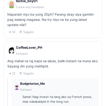
techie_boy01
5 araw ang nakalipas
Napansin niyo ba yung 25ph? Parang okay siya gamitin
pag walang magawa. Na-try niyo na ba yung latest
update nila?
♥ 10
💬 Sagutin
CoffeeLover_PH
Kahapon
Ang mahal na ng kape sa labas, balik-instant na muna ako.
Sayang din yung matitipid.
♥ 22
💬 Sagutin
Budgetarian_Me
Kahapon
Same! Nag-invest na lang ako sa French press,
mas nakakatipid in the long run.