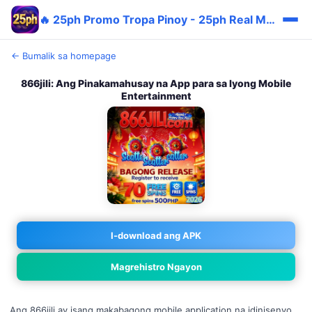
🔥 25ph Promo Tropa Pinoy - 25ph Real Mabilis App 💎
← Bumalik sa homepage
866jili: Ang Pinakamahusay na App para sa Iyong Mobile
Entertainment
I-download ang APK
Magrehistro Ngayon
Ang 866jili ay isang makabagong mobile application na idinisenyo